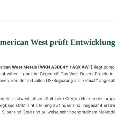
erican West prüft Entwicklungs
rican West Metals (WKN A3DE4Y / ASX AW1)
liegt zurec
nt wären – ganz im Gegenteil! Das West Desert-Projekt in
en, von der aktuellen US-Regierung als „kritisch“ anges
ometer südwestlich von Salt Lake City, im Herzen des orog
baudistrikt Tintic Mining zu finden sind. Insgesamt erstre
, Silber und Gold und teilweise sehr hochgradigem Molybd