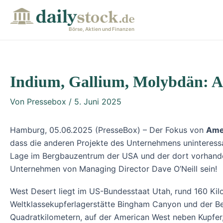
Zum
Post
Inhalt
navigation
Börse, Aktien und Finanzen
springen
Indium, Gallium, Molybdän: Am
Von
Pressebox
/
5. Juni 2025
Hamburg, 05.06.2025 (PresseBox) – Der Fokus von
Ame
dass die anderen Projekte des Unternehmens uninteressa
Lage im Bergbauzentrum der USA und der dort vorhanden
Unternehmen von Managing Director Dave O’Neill sein!
West Desert liegt im US-Bundesstaat Utah, rund 160 Kil
Weltklassekupferlagerstätte Bingham Canyon und der Berg
Quadratkilometern, auf der American West neben Kupfer