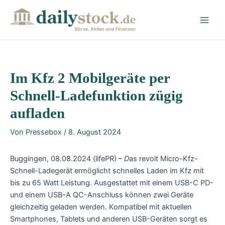
Zum
Post
Main
Inhalt
navigation
Men
springen
Börse, Aktien und Finanzen
Im Kfz 2 Mobilgeräte per
Schnell-Ladefunktion zügig
aufladen
Von
Pressebox
/
8. August 2024
Buggingen, 08.08.2024 (lifePR) –
D
as revolt Micro-Kfz-
Schnell-Ladegerät ermöglicht schnelles Laden im Kfz mit
bis zu 65 Watt Leistung. Ausgestattet mit einem USB-C PD-
und einem USB-A QC-Anschluss können zwei Geräte
gleichzeitig geladen werden. Kompatibel mit aktuellen
Smartphones, Tablets und anderen USB-Geräten sorgt es