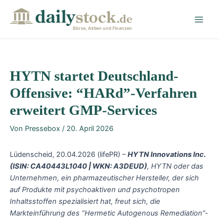
Zum
Post
Main
Inhalt
navigation
Men
springen
Börse, Aktien und Finanzen
HYTN startet Deutschland-
Offensive: “HARd”-Verfahren
erweitert GMP-Services
Von
Pressebox
/
20. April 2026
Lüdenscheid, 20.04.2026 (lifePR) –
HYTN Innovations Inc.
(ISIN: CA40443L1040
| WKN: A3DEUD)
,
HYTN oder das
Unternehmen, ein pharmazeutischer Hersteller, der sich
auf Produkte mit psychoaktiven und psychotropen
Inhaltsstoffen spezialisiert hat, freut sich, die
Markteinführung des “Hermetic Autogenous Remediation”-