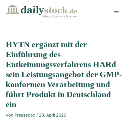
Zum
Post
Main
Inhalt
navigation
Men
springen
Börse, Aktien und Finanzen
HYTN ergänzt mit der
Einführung des
Entkeimungsverfahrens HARd
sein Leistungsangebot der GMP-
konformen Verarbeitung und
führt Produkt in Deutschland
ein
Von
Pressebox
/
20. April 2026