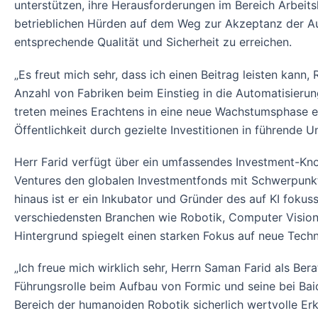
unterstützen, ihre Herausforderungen im Bereich Arbeits
betrieblichen Hürden auf dem Weg zur Akzeptanz der Au
entsprechende Qualität und Sicherheit zu erreichen.
„Es freut mich sehr, dass ich einen Beitrag leisten kann
Anzahl von Fabriken beim Einstieg in die Automatisieru
treten meines Erachtens in eine neue Wachstumsphase ei
Öffentlichkeit durch gezielte Investitionen in führende 
Herr Farid verfügt über ein umfassendes Investment-Know
Ventures den globalen Investmentfonds mit Schwerpunkt
hinaus ist er ein Inkubator und Gründer des auf KI foku
verschiedensten Branchen wie Robotik, Computer Vision,
Hintergrund spiegelt einen starken Fokus auf neue Techn
„Ich freue mich wirklich sehr, Herrn Saman Farid als B
Führungsrolle beim Aufbau von Formic und seine bei Ba
Bereich der humanoiden Robotik sicherlich wertvolle Erke