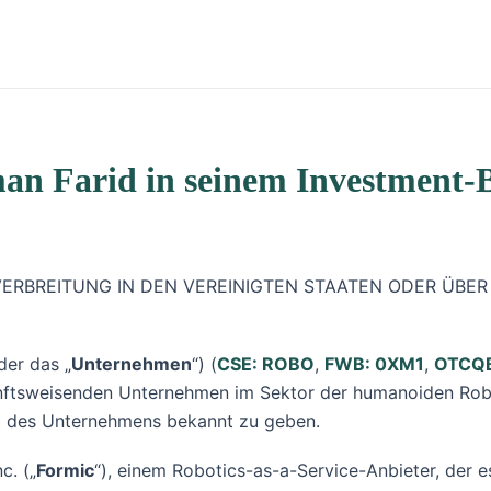
n Farid in seinem Investment-B
 ZUR VERBREITUNG IN DEN VEREINIGTEN STAATEN ODER Ü
der das „
Unternehmen
“) (
CSE: ROBO
,
FWB: 0XM1
,
OTCQB
nftsweisenden Unternehmen im Sektor der humanoiden Roboti
at des Unternehmens bekannt zu geben.
c. („
Formic
“), einem Robotics-as-a-Service-Anbieter, der e