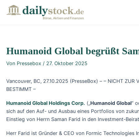
Zum
Post
Inhalt
navigation
Börse, Aktien und Finanzen
springen
Humanoid Global begrüßt Sama
Von
Pressebox
/
27. Oktober 2025
Vancouver, BC, 27.10.2025 (PresseBox) – – NICHT
BESTIMMT –
Humanoid Global Holdings Corp.
(„
Humanoid Global
“ o
sich auf den Auf- und Ausbau eines Portfolios von zuku
Einstieg von Herrn Saman Farid in den Investment-Beir
Herr Farid ist Gründer & CEO von Formic Technologies In