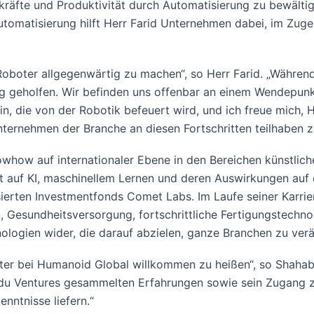
kräfte und Produktivität durch Automatisierung zu bewälti
tomatisierung hilft Herr Farid Unternehmen dabei, im Zuge
, Roboter allgegenwärtig zu machen“, so Herr Farid. „Währen
ng geholfen. Wir befinden uns offenbar an einem Wendepunkt
n, die von der Robotik befeuert wird, und ich freue mich, 
Unternehmen der Branche an diesen Fortschritten teilhaben z
how auf internationaler Ebene in den Bereichen künstliche 
 auf KI, maschinellem Lernen und deren Auswirkungen auf
ssierten Investmentfonds Comet Labs. Im Laufe seiner Karri
 Gesundheitsversorgung, fortschrittliche Fertigungstechno
ologien wider, die darauf abzielen, ganze Branchen zu ver
erater bei Humanoid Global willkommen zu heißen“, so Shah
idu Ventures gesammelten Erfahrungen sowie sein Zugang z
nntnisse liefern.“