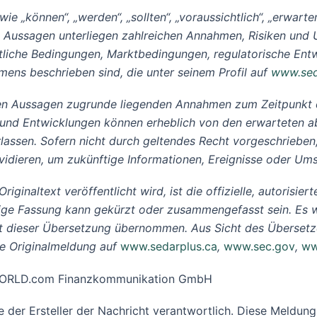
 „können“, „werden“, „sollten“, „voraussichtlich“, „erwarten“
 Aussagen unterliegen zahlreichen Annahmen, Risiken und U
tliche Bedingungen, Marktbedingungen, regulatorische Entw
hmens beschrieben sind, die unter seinem Profil auf
www.sed
n Aussagen zugrunde liegenden Annahmen zum Zeitpunkt de
se und Entwicklungen können erheblich von den erwarteten 
lassen. Sofern nicht durch geltendes Recht vorgeschriebe
evidieren, um zukünftige Informationen, Ereignisse oder Um
iginaltext veröffentlicht wird, ist die offizielle, autorisi
ige Fassung kann gekürzt oder zusammengefasst sein. Es w
it dieser Übersetzung übernommen. Aus Sicht des Übersetze
he Originalmeldung auf
www.sedarplus.ca
,
www.sec.gov
,
ww
R-WORLD.com Finanzkommunikation GmbH
ine der Ersteller der Nachricht verantwortlich. Diese Meld