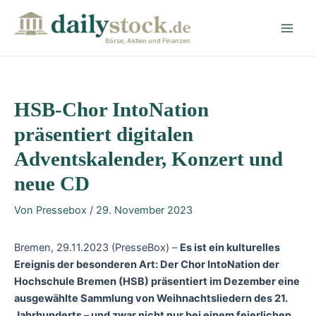
Zum
Post
Main
Inhalt
navigation
Men
springen
Börse, Aktien und Finanzen
HSB-Chor IntoNation
präsentiert digitalen
Adventskalender, Konzert und
neue CD
Von
Pressebox
/
29. November 2023
Bremen, 29.11.2023 (PresseBox) –
Es ist ein kulturelles
Ereignis der besonderen Art: Der Chor IntoNation der
Hochschule Bremen (HSB) präsentiert im Dezember eine
ausgewählte Sammlung von Weihnachtsliedern des 21.
Jahrhunderts – und zwar nicht nur bei einem feierlichen