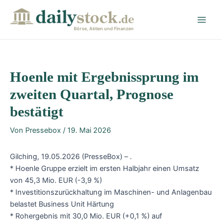
Zum
Post
Main
Inhalt
navigation
Men
springen
Börse, Aktien und Finanzen
Hoenle mit Ergebnissprung im
zweiten Quartal, Prognose
bestätigt
Von
Pressebox
/
19. Mai 2026
Gilching, 19.05.2026 (PresseBox) – .
* Hoenle Gruppe erzielt im ersten Halbjahr einen Umsatz
von 45,3 Mio. EUR (-3,9 %)
* Investitionszurückhaltung im Maschinen- und Anlagenbau
belastet Business Unit Härtung
* Rohergebnis mit 30,0 Mio. EUR (+0,1 %) auf