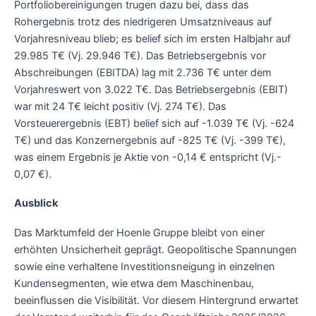
Portfoliobereinigungen trugen dazu bei, dass das
Rohergebnis trotz des niedrigeren Umsatzniveaus auf
Vorjahresniveau blieb; es belief sich im ersten Halbjahr auf
29.985 T€ (Vj. 29.946 T€). Das Betriebsergebnis vor
Abschreibungen (EBITDA) lag mit 2.736 T€ unter dem
Vorjahreswert von 3.022 T€. Das Betriebsergebnis (EBIT)
war mit 24 T€ leicht positiv (Vj. 274 T€). Das
Vorsteuerergebnis (EBT) belief sich auf -1.039 T€ (Vj. -624
T€) und das Konzernergebnis auf -825 T€ (Vj. -399 T€),
was einem Ergebnis je Aktie von -0,14 € entspricht (Vj.-
0,07 €).
Ausblick
Das Marktumfeld der Hoenle Gruppe bleibt von einer
erhöhten Unsicherheit geprägt. Geopolitische Spannungen
sowie eine verhaltene Investitionsneigung in einzelnen
Kundensegmenten, wie etwa dem Maschinenbau,
beeinflussen die Visibilität. Vor diesem Hintergrund erwartet