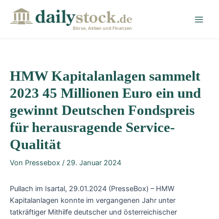
Zum
Post
Main
Inhalt
navigation
Men
springen
Börse, Aktien und Finanzen
HMW Kapitalanlagen sammelt
2023 45 Millionen Euro ein und
gewinnt Deutschen Fondspreis
für herausragende Service-
Qualität
Von
Pressebox
/
29. Januar 2024
Pullach im Isartal, 29.01.2024 (PresseBox) – HMW
Kapitalanlagen konnte im vergangenen Jahr unter
tatkräftiger Mithilfe deutscher und österreichischer