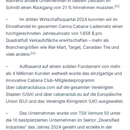
während andere Unternehmen in diesem Zeitraum im
[iii]
Schnitt einen Rückgang von 21 % hinnehmen mussten.
– Im dritten Wirtschaftsquartal 2024 konnten wir im
Einzelhandel im gesamten Canna Cabana-Ladennetz einen
hochgerechneten Jahresumsatz von 1.658 $ pro
Quadratfuß Verkaufsfläche erwirtschaften – mehr als
Branchengrößen wie Wal-Mart, Target, Canadian Tire und
[iv]
viele andere.
– Aufbauend auf einem soliden Fundament von mehr
als 4 Millionen Kunden weltweit wurde das einzigartige und
innovative Cabana Club-Mitgliederprogramm
über
cabanaclubusa.com
auf die gesamten Vereinigten
Staaten (USA) und über
cabanaclub.eu
auf die Europäische
Union (EU) und das Vereinigte Königreich (UK) ausgeweitet.
– Das Unternehmen wurde von
TSX Venture 50
unter
die 10 bestplatzierten Unternehmen im Sektor „Diversified
Industries“ des Jahres 2024 gereiht und erzielte in der