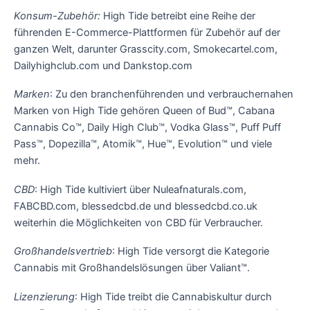
Konsum-Zubehör:
High Tide betreibt eine Reihe der
führenden E-Commerce-Plattformen für Zubehör auf der
ganzen Welt, darunter Grasscity.com, Smokecartel.com,
Dailyhighclub.com und Dankstop.com
Marken
: Zu den branchenführenden und verbrauchernahen
Marken von High Tide gehören Queen of Bud™, Cabana
Cannabis Co™, Daily High Club™, Vodka Glass™, Puff Puff
Pass™, Dopezilla™, Atomik™, Hue™, Evolution™ und viele
mehr.
CBD
: High Tide kultiviert über Nuleafnaturals.com,
FABCBD.com, blessedcbd.de und blessedcbd.co.uk
weiterhin die Möglichkeiten von CBD für Verbraucher.
Großhandelsvertrieb
: High Tide versorgt die Kategorie
Cannabis mit Großhandelslösungen über Valiant™.
Lizenzierung
: High Tide treibt die Cannabiskultur durch