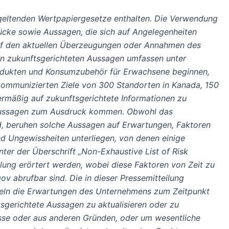
 geltenden Wertpapiergesetze enthalten. Die Verwendung
drücke sowie Aussagen, die sich auf Angelegenheiten
 auf den aktuellen Überzeugungen oder Annahmen des
nen zukunftsgerichteten Aussagen umfassen unter
rodukten und Konsumzubehör für Erwachsene beginnen,
 kommunizierten Ziele von 300 Standorten in Kanada, 150
bermäßig auf zukunftsgerichtete Informationen zu
n Aussagen zum Ausdruck kommen. Obwohl das
, beruhen solche Aussagen auf Erwartungen, Faktoren
nd Ungewissheiten unterliegen, von denen einige
nter der Überschrift „Non-Exhaustive List of Risk
eilung erörtert werden, wobei diese Faktoren von Zeit zu
gov
abrufbar sind. Die in dieser Pressemitteilung
geln die Erwartungen des Unternehmens zum Zeitpunkt
tsgerichtete Aussagen zu aktualisieren oder zu
isse oder aus anderen Gründen, oder um wesentliche