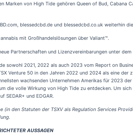
n Marken von High Tide gehören Queen of Bud, Cabana Can
BCBD.com, blessedcbd.de und blessedcbd.co.uk weiterhin di
 Cannabis mit Großhandelslösungen über Valiant™.
ch neue Partnerschaften und Lizenzvereinbarungen unter d
urde sowohl 2021, 2022 als auch 2023 vom Report on Busine
Venture 50 in den Jahren 2022 und 2024 als eine der zehn
chnellsten wachsenden Unternehmen Amerikas für 2023 der F
 um die volle Wirkung von High Tide zu entdecken. Um sic
e auf SEDAR+ und EDGAR.
 (in den Statuten der TSXV als Regulation Services Provid
dung.
RICHTETER AUSSAGEN