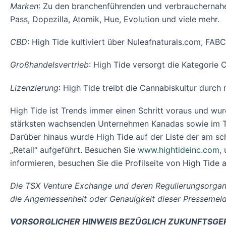
Marken
: Zu den branchenführenden und verbrauchernahe
Pass, Dopezilla, Atomik, Hue, Evolution und viele mehr.
CBD
: High Tide kultiviert über Nuleafnaturals.com, FA
Großhandelsvertrieb
: High Tide versorgt die Kategorie
Lizenzierung
: High Tide treibt die Cannabiskultur dur
High Tide ist Trends immer einen Schritt voraus und w
stärksten wachsenden Unternehmen Kanadas sowie im TSX 
Darüber hinaus wurde High Tide auf der Liste der am s
„Retail“ aufgeführt. Besuchen Sie
www.hightideinc.com
,
informieren, besuchen Sie die Profilseite von High Tid
Die TSX Venture Exchange und deren Regulierungsorgane
die Angemessenheit oder Genauigkeit dieser Pressemel
VORSORGLICHER HINWEIS BEZÜGLICH ZUKUNFTSGE