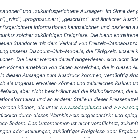
rmationen“ und „zukunftsgerichtete Aussagen“ im Sinne der
en“, „wird“, „prognostiziert“, „geschätzt“ und ähnlicher Aus
ukunftsgerichtete Informationen kennzeichnen und basieren
punkts solcher zukünftigen Ereignisse. Die hierin enthalte
neuen Standorte mit dem Verkauf von Freizeit-Cannabisp
tung unseres Discount-Club-Modells, die Fähigkeit, unsere
reichen. Die Leser werden darauf hingewiesen, sich nicht ü
ungen können erheblich von denen abweichen, die in diese
 in diesen Aussagen zum Ausdruck kommen, vernünftig sind
ich als ungenau erweisen können und zahlreichen Risiken u
ießlich, aber nicht beschränkt auf die Risikofaktoren, die u
ationsformulars und an anderer Stelle in dieser Pressemitt
 werden können, die unter
www.sedarplus.ca
und
www.sec.
rücklich durch diesen Warnhinweis eingeschränkt und spie
ch ändern. Das Unternehmen ist nicht verpflichtet, zukunf
zungen oder Meinungen, zukünftiger Ereignisse oder Ergebn