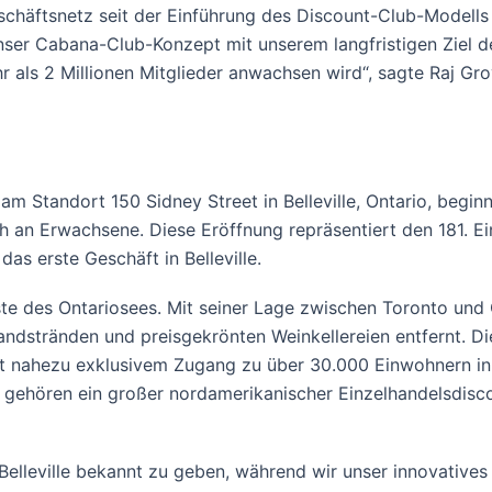
schäftsnetz seit der Einführung des Discount-Club-Modells
nser Cabana-Club-Konzept mit unserem langfristigen Ziel 
ls 2 Millionen Mitglieder anwachsen wird“, sagte Raj Gro
m Standort 150 Sidney Street in Belleville, Ontario, begi
h an Erwachsene. Diese Eröffnung repräsentiert den 181. 
as erste Geschäft in Belleville.
üste des Ontariosees. Mit seiner Lage zwischen Toronto und 
ndstränden und preisgekrönten Weinkellereien entfernt. D
t nahezu exklusivem Zugang zu über 30.000 Einwohnern in 
 gehören ein großer nordamerikanischer Einzelhandelsdisc
 Belleville bekannt zu geben, während wir unser innovatives