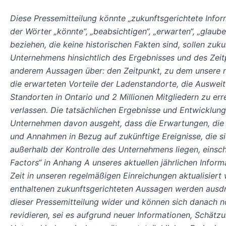
Diese Pressemitteilung könnte „zukunftsgerichtete Info
der Wörter „könnte“, „beabsichtigen“, „erwarten“, „glaub
beziehen, die keine historischen Fakten sind, sollen z
Unternehmens hinsichtlich des Ergebnisses und des Zeit
anderem Aussagen über: den Zeitpunkt, zu dem unsere 
die erwarteten Vorteile der Ladenstandorte, die Auswei
Standorten in Ontario und 2 Millionen Mitgliedern zu er
verlassen. Die tatsächlichen Ergebnisse und Entwickl
Unternehmen davon ausgeht, dass die Erwartungen, die
und Annahmen in Bezug auf zukünftige Ereignisse, die s
außerhalb der Kontrolle des Unternehmens liegen, einschl
Factors“ in Anhang A unseres aktuellen jährlichen Inform
Zeit in unseren regelmäßigen Einreichungen aktualisiert
enthaltenen zukunftsgerichteten Aussagen werden ausd
dieser Pressemitteilung wider und können sich danach no
revidieren, sei es aufgrund neuer Informationen, Schät