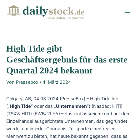
Zum
Post
Main
Inhalt
navigation
Men
springen
Börse, Aktien und Finanzen
High Tide gibt
Geschäftsergebnis für das erste
Quartal 2024 bekannt
Von
Pressebox
/
4. März 2024
Calgary, AB, 04.03.2024 (PresseBox) – High Tide Inc.
(„
High Tide
“ oder das „
Unternehmen
“) (Nasdaq: HITI)
(TSXV: HITI) (FWB: 2LYA) – das einflussreiche und auf den
Einzelhandel ausgerichtete Unternehmen, das gegründet
wurde, um in jeder Cannabis-Teilsparte einen realen
Mehrwert zu bieten, hat heute bekannt gegeben, dass es