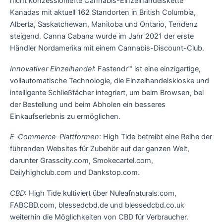
nicht konzessionierte Cannabis-Einzelhandelskette
Kanadas mit aktuell 162 Standorten in British Columbia,
Alberta, Saskatchewan, Manitoba und Ontario, Tendenz
steigend. Canna Cabana wurde im Jahr 2021 der erste
Händler Nordamerika mit einem Cannabis-Discount-Club.
Innovativer
Einzelhandel
: Fastendr™ ist eine einzigartige,
vollautomatische Technologie, die Einzelhandelskioske und
intelligente Schließfächer integriert, um beim Browsen, bei
der Bestellung und beim Abholen ein besseres
Einkaufserlebnis zu ermöglichen.
E
–
Commerce
–
Plattformen
: High Tide betreibt eine Reihe der
führenden Websites für Zubehör auf der ganzen Welt,
darunter Grasscity.com, Smokecartel.com,
Dailyhighclub.com und Dankstop.com.
CBD
: High Tide kultiviert über Nuleafnaturals.com,
FABCBD.com, blessedcbd.de und blessedcbd.co.uk
weiterhin die Möglichkeiten von CBD für Verbraucher.