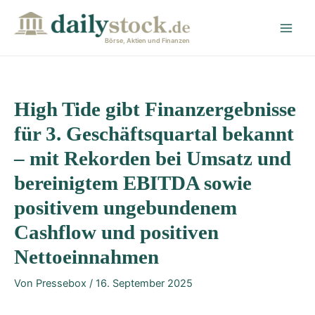
Zum
Post
Main
Inhalt
navigation
Men
springen
Börse, Aktien und Finanzen
High Tide gibt Finanzergebnisse
für 3. Geschäftsquartal bekannt
– mit Rekorden bei Umsatz und
bereinigtem EBITDA sowie
positivem ungebundenem
Cashflow und positiven
Nettoeinnahmen
Von
Pressebox
/
16. September 2025