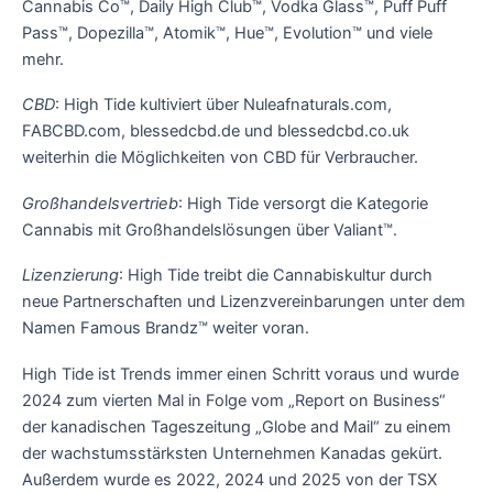
Cannabis Co™, Daily High Club™, Vodka Glass™, Puff Puff
Pass™, Dopezilla™, Atomik™, Hue™, Evolution™ und viele
mehr.
CBD
: High Tide kultiviert über Nuleafnaturals.com,
FABCBD.com, blessedcbd.de und blessedcbd.co.uk
weiterhin die Möglichkeiten von CBD für Verbraucher.
Großhandelsvertrieb
: High Tide versorgt die Kategorie
Cannabis mit Großhandelslösungen über Valiant™.
Lizenzierung
: High Tide treibt die Cannabiskultur durch
neue Partnerschaften und Lizenzvereinbarungen unter dem
Namen Famous Brandz™ weiter voran.
High Tide ist Trends immer einen Schritt voraus und wurde
2024 zum vierten Mal in Folge vom „Report on Business“
der kanadischen Tageszeitung „Globe and Mail“ zu einem
der wachstumsstärksten Unternehmen Kanadas gekürt.
Außerdem wurde es 2022, 2024 und 2025 von der TSX