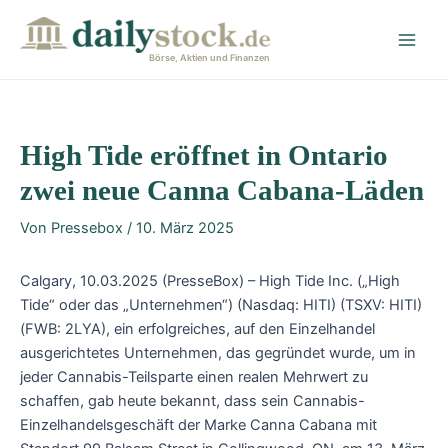
Zum
Post
Main
Inhalt
navigation
Men
springen
Börse, Aktien und Finanzen
High Tide eröffnet in Ontario
zwei neue Canna Cabana-Läden
Von
Pressebox
/
10. März 2025
Calgary, 10.03.2025 (PresseBox) – High Tide Inc. („High
Tide“ oder das „Unternehmen“) (Nasdaq: HITI) (TSXV: HITI)
(FWB: 2LYA), ein erfolgreiches, auf den Einzelhandel
ausgerichtetes Unternehmen, das gegründet wurde, um in
jeder Cannabis-Teilsparte einen realen Mehrwert zu
schaffen, gab heute bekannt, dass sein Cannabis-
Einzelhandelsgeschäft der Marke Canna Cabana mit