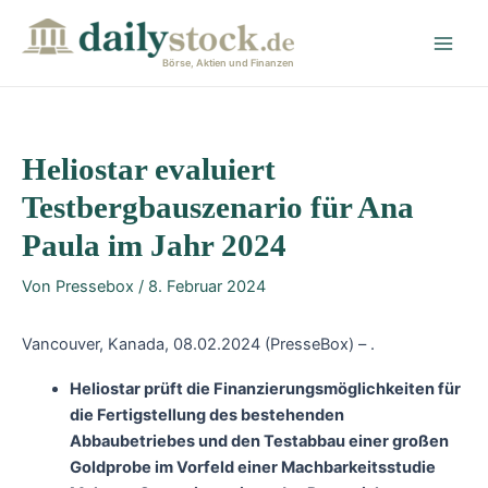
Zum
Post
Main
Inhalt
navigation
Men
springen
Börse, Aktien und Finanzen
Heliostar evaluiert
Testbergbauszenario für Ana
Paula im Jahr 2024
Von
Pressebox
/
8. Februar 2024
Vancouver, Kanada, 08.02.2024 (PresseBox) – .
Heliostar prüft die Finanzierungsmöglichkeiten für
die Fertigstellung des bestehenden
Abbaubetriebes und den Testabbau einer großen
Goldprobe im Vorfeld einer Machbarkeitsstudie