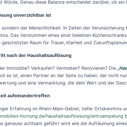
nd Würde. Genau diese Balance entscheidet darüber, ob ein
ösung unverzichtbar ist
nz, sondern der Menschlichkeit. In Zeiten der Verunsicherung 
fotos. Das Verstummen eines einst belebten Küchenschranks
geschützten Raum für Trauer, Klarheit und Zukunftsplanun
tt nach der Haushaltsauflösung
t der Immobilie? Verkaufen? Vermieten? Renovieren? Die
„Hau
ll es ist, einen Partner an der Seite zu haben, der nicht nu
ewertung und eine Vermarktung, die dem Wert und der Gesc
it aufeinandertreffen
anger Erfahrung im Rhein-Main-Gebiet, tiefer Ortskenntnis 
mobilien-hornung.de/haushaltsaufloesung/entruempelung
b
as genauso achtsam geführt wird wie die Aufräumung eines