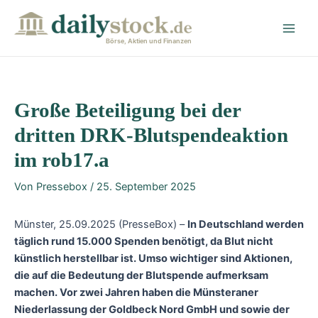
Zum
Post
Main
Inhalt
navigation
Men
springen
Börse, Aktien und Finanzen
Große Beteiligung bei der
dritten DRK-Blutspendeaktion
im rob17.a
Von
Pressebox
/
25. September 2025
Münster, 25.09.2025 (PresseBox) –
In Deutschland werden
täglich rund 15.000 Spenden benötigt, da Blut nicht
künstlich herstellbar ist. Umso wichtiger sind Aktionen,
die auf die Bedeutung der Blutspende aufmerksam
machen. Vor zwei Jahren haben die Münsteraner
Niederlassung der Goldbeck Nord GmbH und sowie der