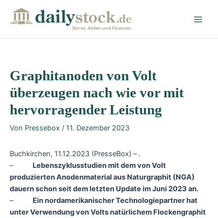
Zum
Post
Main
Inhalt
navigation
Men
springen
Börse, Aktien und Finanzen
Graphitanoden von Volt
überzeugen nach wie vor mit
hervorragender Leistung
Von
Pressebox
/
11. Dezember 2023
Buchkirchen, 11.12.2023 (PresseBox) – .
–
Lebenszyklusstudien mit dem von Volt
produzierten Anodenmaterial aus Naturgraphit (NGA)
dauern schon seit dem letzten Update im Juni 2023 an.
–
Ein nordamerikanischer Technologiepartner hat
unter Verwendung von Volts natürlichem Flockengraphit