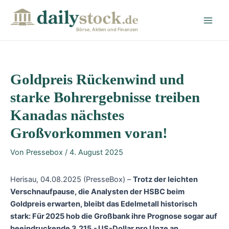
Zum
Post
Main
Inhalt
navigation
Men
springen
Börse, Aktien und Finanzen
Goldpreis Rückenwind und
starke Bohrergebnisse treiben
Kanadas nächstes
Großvorkommen voran!
Von
Pressebox
/
4. August 2025
Herisau, 04.08.2025 (PresseBox) –
Trotz der leichten
Verschnaufpause, die Analysten der HSBC beim
Goldpreis erwarten, bleibt das Edelmetall historisch
stark: Für 2025 hob die Großbank ihre Prognose sogar auf
beeindruckende 3.215,- US-Dollar pro Unze an.