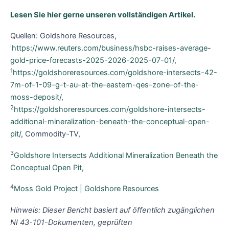
Lesen Sie hier gerne unseren vollständigen Artikel.
Quellen: Goldshore Resources,
I
https://www.reuters.com/business/hsbc-raises-average-
gold-price-forecasts-2025-2026-2025-07-01/
,
1
https://goldshoreresources.com/goldshore-intersects-42-
7m-of-1-09-g-t-au-at-the-eastern-qes-zone-of-the-
moss-deposit/
,
2
https://goldshoreresources.com/goldshore-intersects-
additional-mineralization-beneath-the-conceptual-open-
pit/
, Commodity-TV,
3
Goldshore Intersects Additional Mineralization Beneath the
Conceptual Open Pit
,
4
Moss Gold Project | Goldshore Resources
Hinweis: Dieser Bericht basiert auf öffentlich zugänglichen
NI 43-101-Dokumenten, geprüften