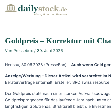
Zum
Post
Inhalt
navigation
Börse, Aktien und Finanzen
springen
Goldpreis – Korrektur mit Ch
Von
Pressebox
/
30. Juni 2026
Herisau, 30.06.2026 (PresseBox) –
Auch wenn Gold gerad
Anzeige/Werbung – Dieser Artikel wird verbreitet im
Beraterverträge unterhält. Ersteller: SRC swiss resource c
Der Goldpreis steht nach einer starken Aufwärtsbewegun
Goldpreisprognosen für das laufende Jahr nach unten an
langfristigen Goldtrends. Strukturell bleibt die Invest