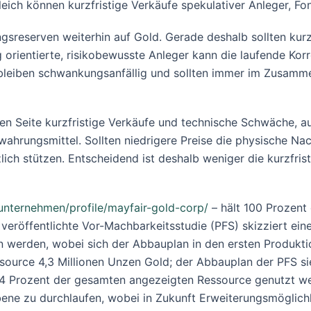
ch können kurzfristige Verkäufe spekulativer Anleger, Fonds
ngsreserven weiterhin auf Gold. Gerade deshalb sollten kurz
ig orientierte, risikobewusste Anleger kann die laufende K
s bleiben schwankungsanfällig und sollten immer im Zusamme
nen Seite kurzfristige Verkäufe und technische Schwäche, a
wahrungsmittel. Sollten niedrigere Preise die physische N
lich stützen. Entscheidend ist deshalb weniger die kurzfris
unternehmen/profile/mayfair-gold-corp/
– hält 100 Prozent
veröffentlichte Vor-Machbarkeitsstudie (PFS) skizziert eine
n werden, wobei sich der Abbauplan in den ersten Produkti
urce 4,3 Millionen Unzen Gold; der Abbauplan der PFS sie
4 Prozent der gesamten angezeigten Ressource genutzt werde
ne zu durchlaufen, wobei in Zukunft Erweiterungsmöglichk