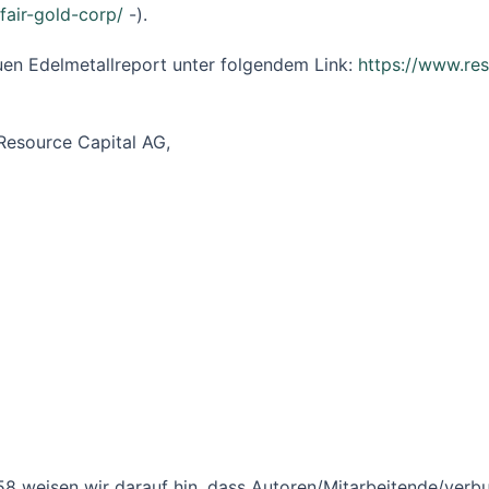
fair-gold-corp/
-).
uen Edelmetallreport unter folgendem Link:
https://www.res
Resource Capital AG,
8 weisen wir darauf hin, dass Autoren/Mitarbeitende/ver