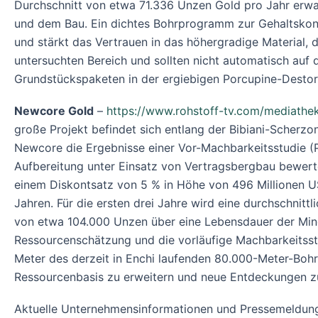
Durchschnitt von etwa 71.336 Unzen Gold pro Jahr erwart
und dem Bau. Ein dichtes Bohrprogramm zur Gehaltskont
und stärkt das Vertrauen in das höhergradige Material,
untersuchten Bereich und sollten nicht automatisch au
Grundstückspaketen in der ergiebigen Porcupine-Destor
Newcore Gold
–
https://www.rohstoff-tv.com/mediathe
große Projekt befindet sich entlang der Bibiani-Scherz
Newcore die Ergebnisse einer Vor-Machbarkeitsstudie (P
Aufbereitung unter Einsatz von Vertragsbergbau bewerte
einem Diskontsatz von 5 % in Höhe von 496 Millionen US
Jahren. Für die ersten drei Jahre wird eine durchschnit
von etwa 104.000 Unzen über eine Lebensdauer der Mine
Ressourcenschätzung und die vorläufige Machbarkeitsst
Meter des derzeit in Enchi laufenden 80.000-Meter-Boh
Ressourcenbasis zu erweitern und neue Entdeckungen zu 
Aktuelle Unternehmensinformationen und Pressemeldun