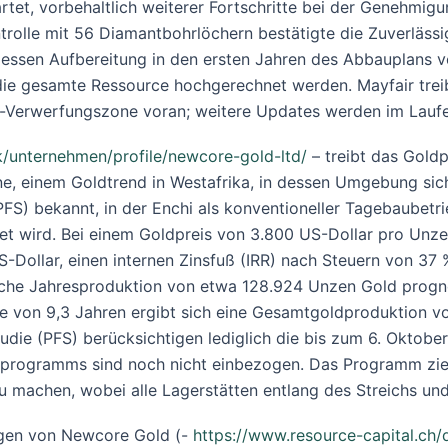
et, vorbehaltlich weiterer Fortschritte bei der Genehmigung
rolle mit 56 Diamantbohrlöchern bestätigte die Zuverlässi
 dessen Aufbereitung in den ersten Jahren des Abbauplans v
f die gesamte Ressource hochgerechnet werden. Mayfair tr
-Verwerfungszone voran; weitere Updates werden im Laufe 
k/unternehmen/profile/newcore-gold-ltd/
– treibt das Gold
one, einem Goldtrend in Westafrika, in dessen Umgebung s
FS) bekannt, in der Enchi als konventioneller Tagebaubetr
t wird. Bei einem Goldpreis von 3.800 US-Dollar pro Unze
-Dollar, einen internen Zinsfuß (IRR) nach Steuern von 37 
tliche Jahresproduktion von etwa 128.924 Unzen Gold progno
 von 9,3 Jahren ergibt sich eine Gesamtgoldproduktion vo
udie (PFS) berücksichtigen lediglich die bis zum 6. Oktob
rprogramms sind noch nicht einbezogen. Das Programm zielt
machen, wobei alle Lagerstätten entlang des Streichs und i
gen von Newcore Gold (-
https://www.resource-capital.ch