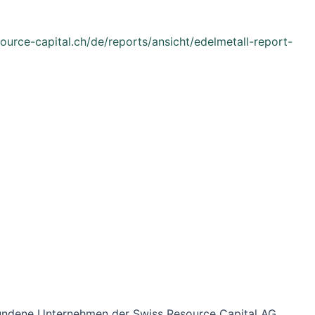
ource-capital.ch/de/reports/ansicht/edelmetall-report-
bundene Unternehmen der Swiss Resource Capital AG