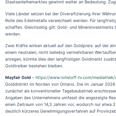
Staatsanleihemarktes gewinnt weiter an Bedeutung. Zuglei
Viele Länder setzen bei der Diversifizierung ihrer Währu
Rolle des Edelmetalls verwechselt werden. Für langfrist
schaffen. Gleichzeitig gilt: Gold- und Mineninvestment
werden.
Zwei Kräfte wirken aktuell auf den Goldpreis: auf der ei
einem neutralen, nicht beliebig vermehrbaren Wertaufbe
anregen, könnte dies den langfristigen Goldmarkt zusätz
Goldtreiber bestehen bleiben.
Mayfair Gold
–
https://www.rohstoff-tv.com/mediathek/
Golddistrikt im Norden von Ontario. Die im Januar 2026 
zunächst als konventioneller Tagebaubetrieb erschlosse
Angaben des Unternehmens umfasst die angezeigte Resso
einen Zeitraum von 14,3 Jahren vor, wodurch nur etwa 2
deutlich kürzeres Genehmigungsverfahren auf Provinzebe