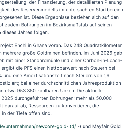
serteilung, der Finanzierung, der detaillierten Planung
gkeit des Reservenmodells im untersuchten Startbereich
orgesehen ist. Diese Ergebnisse beziehen sich auf den
eibt zudem Bohrungen im Bezirksmaßstab auf seinen
dieses Jahres folgen.
projekt Enchi in Ghana voran. Das 248 Quadratkilometer
ich mehrere große Goldminen befinden. Im Juni 2026 gab
ieb mit einer Standardmühle und einer Carbon-in-Leach-
 ergibt die PFS einen Nettobarwert nach Steuern bei
% und eine Amortisationszeit nach Steuern von 1,6
stiziert; bei einer durchschnittlichen Jahresproduktion
n etwa 953.350 zahlbaren Unzen. Die aktuelle
er 2025 durchgeführten Bohrungen; mehr als 50.000
 darauf ab, Ressourcen zu konvertieren, die
n der Tiefe offen sind.
/de/unternehmen/newcore-gold-ltd/
-) und Mayfair Gold