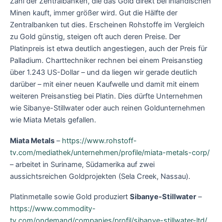
Zahl der Zentralbanken, die das Gold direkt bei inländischen
Minen kauft, immer größer wird. Gut die Hälfte der
Zentralbanken tut dies. Erscheinen Rohstoffe im Vergleich
zu Gold günstig, steigen oft auch deren Preise. Der
Platinpreis ist etwa deutlich angestiegen, auch der Preis für
Palladium. Charttechniker rechnen bei einem Preisanstieg
über 1.243 US-Dollar – und da liegen wir gerade deutlich
darüber – mit einer neuen Kaufwelle und damit mit einem
weiteren Preisanstieg bei Platin. Dies dürfte Unternehmen
wie Sibanye-Stillwater oder auch reinen Goldunternehmen
wie Miata Metals gefallen.
Miata Metals
–
https://www.rohstoff-
tv.com/mediathek/unternehmen/profile/miata-metals-corp/
– arbeitet in Suriname, Südamerika auf zwei
aussichtsreichen Goldprojekten (Sela Creek, Nassau).
Platinmetalle sowie Gold produziert
Sibanye-Stillwater
–
https://www.commodity-
tv.com/ondemand/companies/profil/sibanye-stillwater-ltd/