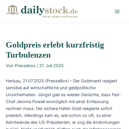
Zum
Post
Main
Inhalt
navigation
Men
springen
Börse, Aktien und Finanzen
Goldpreis erlebt kurzfristig
Turbulenzen
Von
Pressebox
/
21. Juli 2025
Herisau, 21.07.2025 (PresseBox) – Der Goldmarkt reagiert
sensibel auf wirtschaftliche und geldpolitische
Unsicherheiten. Jüngst gab es wieder Gerüchte, dass Fed-
Chef Jerome Powell womöglich mit einer Entlassung
rechnen muss. Der sichere Hafen Gold reagierte sofort
preislich. Allerdings kam es, wie schon so oft, zu einer
Kehrtwende des US-Präsidenten, er zog die Androhungen