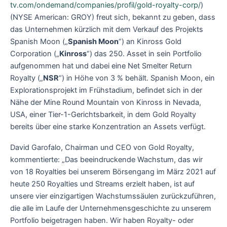
tv.com/ondemand/companies/profil/gold-royalty-corp/
)
(NYSE American: GROY) freut sich, bekannt zu geben, dass
das Unternehmen kürzlich mit dem Verkauf des Projekts
Spanish Moon („
Spanish Moon
“) an Kinross Gold
Corporation („
Kinross
“) das 250. Asset in sein Portfolio
aufgenommen hat und dabei eine Net Smelter Return
Royalty („
NSR
“) in Höhe von 3 % behält. Spanish Moon, ein
Explorationsprojekt im Frühstadium, befindet sich in der
Nähe der Mine Round Mountain von Kinross in Nevada,
USA, einer Tier-1-Gerichtsbarkeit, in dem Gold Royalty
bereits über eine starke Konzentration an Assets verfügt.
David Garofalo, Chairman und CEO von Gold Royalty,
kommentierte: „Das beeindruckende Wachstum, das wir
von 18 Royalties bei unserem Börsengang im März 2021 auf
heute 250 Royalties und Streams erzielt haben, ist auf
unsere vier einzigartigen Wachstumssäulen zurückzuführen,
die alle im Laufe der Unternehmensgeschichte zu unserem
Portfolio beigetragen haben. Wir haben Royalty- oder