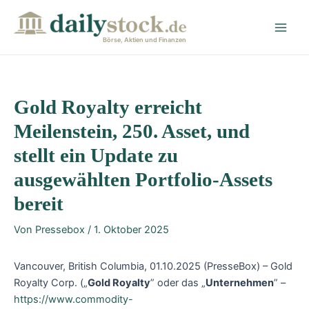
Zum
Post
Main
Inhalt
navigation
Men
springen
Börse, Aktien und Finanzen
Gold Royalty erreicht
Meilenstein, 250. Asset, und
stellt ein Update zu
ausgewählten Portfolio-Assets
bereit
Von
Pressebox
/
1. Oktober 2025
Vancouver, British Columbia, 01.10.2025 (PresseBox) – Gold
Royalty Corp. („
Gold Royalty
” oder das „
Unternehmen
” –
https://www.commodity-