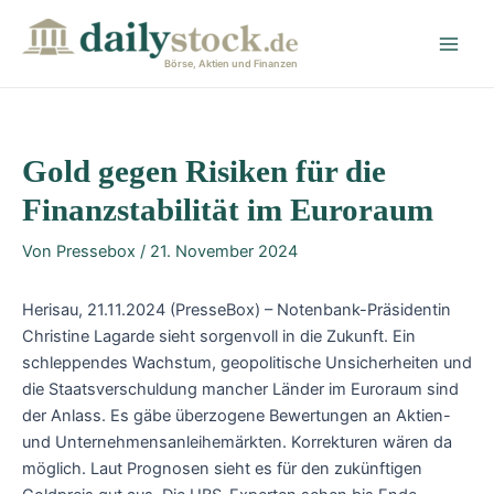
Zum
Post
Main
Inhalt
navigation
Men
springen
Börse, Aktien und Finanzen
Gold gegen Risiken für die
Finanzstabilität im Euroraum
Von
Pressebox
/
21. November 2024
Herisau, 21.11.2024 (PresseBox) – Notenbank-Präsidentin
Christine Lagarde sieht sorgenvoll in die Zukunft. Ein
schleppendes Wachstum, geopolitische Unsicherheiten und
die Staatsverschuldung mancher Länder im Euroraum sind
der Anlass. Es gäbe überzogene Bewertungen an Aktien-
und Unternehmensanleihemärkten. Korrekturen wären da
möglich. Laut Prognosen sieht es für den zukünftigen