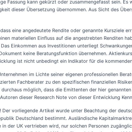
ige Fassung kann gekürzt oder zusammengefasst sein. Es wi
igkeit dieser Übersetzung übernommen. Aus Sicht des Übers
dass eine angedeutete Rendite oder genannte Kursziele err
en materiellen Einfluss auf die angestrebten Renditen habe
 Das Einkommen aus Investitionen unterliegt Schwankungen
e Dokument keine Beratungsfunktion übernehmen. Aktienkur
wicklung ist nicht unbedingt ein Indikator für die kommende
n Unternehmen im Lichte seiner eigenen professionellen Ber
zierten Fachberater zu den spezifischen finanziellen Risiken 
t durchaus möglich, dass die Emittenten der hier genannten
 Autoren dieser Research Note von dieser Entwicklung Kennt
 Der vorliegende Artikel wurde unter Beachtung der deutsch
republik Deutschland bestimmt. Ausländische Kapitalmarktre
e in der UK vertrieben wird, nur solchen Personen zugängli