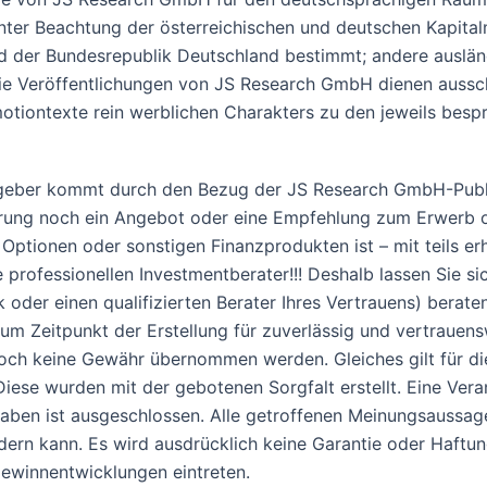
r Beachtung der österreichischen und deutschen Kapitalmar
und der Bundesrepublik Deutschland bestimmt; andere auslä
Die Veröffentlichungen von JS Research GmbH dienen aussch
motiontexte rein werblichen Charakters zu den jeweils besp
eber kommt durch den Bezug der JS Research GmbH-Publik
erung noch ein Angebot oder eine Empfehlung zum Erwerb o
 Optionen oder sonstigen Finanzprodukten ist – mit teils er
professionellen Investmentberater!!! Deshalb lassen Sie s
k oder einen qualifizierten Berater Ihres Vertrauens) berat
m Zeitpunkt der Erstellung für zuverlässig und vertrauensw
edoch keine Gewähr übernommen werden. Gleiches gilt für d
se wurden mit der gebotenen Sorgfalt erstellt. Eine Veran
ngaben ist ausgeschlossen. Alle getroffenen Meinungsaussag
ndern kann. Es wird ausdrücklich keine Garantie oder Haft
ewinnentwicklungen eintreten.