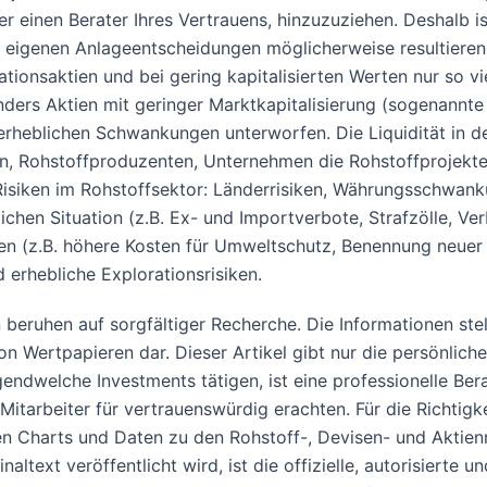
er einen Berater Ihres Vertrauens, hinzuzuziehen. Deshalb 
e eigenen Anlageentscheidungen möglicherweise resultieren
ationsaktien und bei gering kapitalisierten Werten nur so v
ders Aktien mit geringer Marktkapitalisierung (sogenannte
 erheblichen Schwankungen unterworfen. Die Liquidität in 
, Rohstoffproduzenten, Unternehmen die Rohstoffprojekte 
Risiken im Rohstoffsektor: Länderrisiken, Währungsschwan
en Situation (z.B. Ex- und Importverbote, Strafzölle, Ver
gen (z.B. höhere Kosten für Umweltschutz, Benennung neue
rhebliche Explorationsrisiken.
nen beruhen auf sorgfältiger Recherche. Die Informationen s
 Wertpapieren dar. Dieser Artikel gibt nur die persönlich
 irgendwelche Investments tätigen, ist eine professionelle 
Mitarbeiter für vertrauenswürdig erachten. Für die Richtigk
ten Charts und Daten zu den Rohstoff-, Devisen- und Akti
altext veröffentlicht wird, ist die offizielle, autorisierte