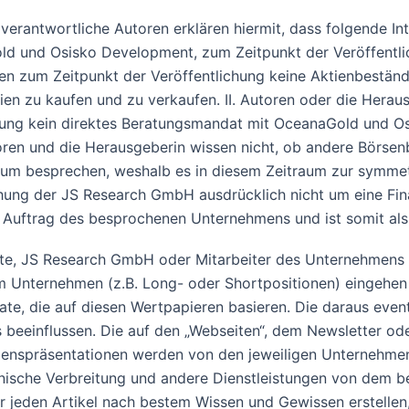
rantwortliche Autoren erklären hiermit, dass folgende Inte
 und Osisko Development, zum Zeitpunkt der Veröffentlic
en zum Zeitpunkt der Veröffentlichung keine Aktienbestän
ien zu kaufen und zu verkaufen. II. Autoren oder die Hera
hung kein direktes Beratungsmandat mit OceanaGold und Os
toren und die Herausgeberin wissen nicht, ob andere Börse
um besprechen, weshalb es in diesem Zeitraum zur symmet
ichung der JS Research GmbH ausdrücklich nicht um eine Fin
m Auftrag des besprochenen Unternehmens und ist somit als
lte, JS Research GmbH oder Mitarbeiter des Unternehmens
em Unternehmen (z.B. Long- oder Shortpositionen) eingehen 
vate, die auf diesen Wertpapieren basieren. Die daraus even
eeinflussen. Die auf den „Webseiten“, dem Newsletter ode
menspräsentationen werden von den jeweiligen Unternehme
tronische Verbreitung und andere Dienstleistungen von dem
jeden Artikel nach bestem Wissen und Gewissen erstellen, 