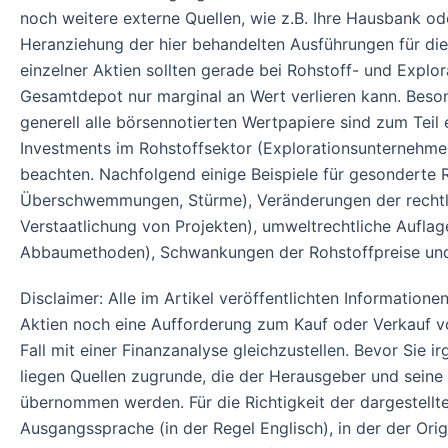
noch weitere externe Quellen, wie z.B. Ihre Hausbank od
Heranziehung der hier behandelten Ausführungen für di
einzelner Aktien sollten gerade bei Rohstoff- und Explor
Gesamtdepot nur marginal an Wert verlieren kann. Beson
generell alle börsennotierten Wertpapiere sind zum Teil
Investments im Rohstoffsektor (Explorationsunternehmen
beachten. Nachfolgend einige Beispiele für gesonderte 
Überschwemmungen, Stürme), Veränderungen der rechtlich
Verstaatlichung von Projekten), umweltrechtliche Aufla
Abbaumethoden), Schwankungen der Rohstoffpreise und e
Disclaimer: Alle im Artikel veröffentlichten Informatio
Aktien noch eine Aufforderung zum Kauf oder Verkauf von
Fall mit einer Finanzanalyse gleichzustellen. Bevor Sie
liegen Quellen zugrunde, die der Herausgeber und seine 
übernommen werden. Für die Richtigkeit der dargestell
Ausgangssprache (in der Regel Englisch), in der der Origin