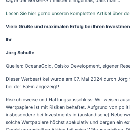
sagte der Börsen-Altmeister sinngemäß, dass man…
Lesen Sie hier gerne unseren kompletten Artikel über d
Viele Grüße und maximalen Erfolg bei Ihren Investmen
Ihr
Jörg Schulte
Quellen: OceanaGold, Osisko Development, eigener Rese
Dieser Werbeartikel wurde am 07. Mai 2024 durch Jörg 
bei der BaFin angezeigt!
Risikohinweise und Haftungsausschluss: Wir weisen ausdr
Wertpapiere ist mit Risiken behaftet. Aufgrund von poli
insbesondere bei Investments in (ausländische) Nebenwe
solche Wertpapiere höchst spekulativ und bergen ein ext
GmbH vorgestellten Aktien teilweise Währungsrisiken. 