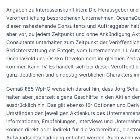
Angaben zu Interessenskonflikten: Die Herausgeber und ve
Veröffentlichung besprochenen Unternehmen, OceanaGold
diesen nahestehende Consultants und Auftraggeber halt
aber vor, zu jedem Zeitpunkt und ohne Ankündigung Akt
Consultants unterhalten zum Zeitpunkt der Veröffentlic
Berichterstattung ein Entgelt, vom Unternehmen. III. Au
OceanaGold und Osisko Development im gleichen Zeitra
kommen kann. IV. Es handelt sich bei dieser Veröffentl
ganz deutlichen und eindeutig werblichen Charakters i
Gemäß §85 WpHG weise ich darauf hin, dass Jörg Schu
halten aber jederzeit eigene Geschäfte in den Aktien d
ausdrücklich hin. Das gilt ebenso für Optionen und Deri
Umständen den jeweiligen Aktienkurs des Unternehmens b
Informationen, Empfehlungen, Interviews und Unterneh
können direkt oder indirekt für die Vorbereitung, elek
Aufwandsentschädigung entlohnt werden. Auch wenn wir 