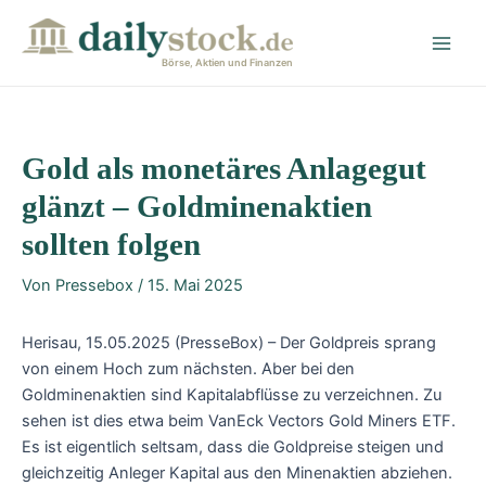
Zum
Post
Main
Inhalt
navigation
Men
springen
Börse, Aktien und Finanzen
Gold als monetäres Anlagegut
glänzt – Goldminenaktien
sollten folgen
Von
Pressebox
/
15. Mai 2025
Herisau, 15.05.2025 (PresseBox) – Der Goldpreis sprang
von einem Hoch zum nächsten. Aber bei den
Goldminenaktien sind Kapitalabflüsse zu verzeichnen. Zu
sehen ist dies etwa beim VanEck Vectors Gold Miners ETF.
Es ist eigentlich seltsam, dass die Goldpreise steigen und
gleichzeitig Anleger Kapital aus den Minenaktien abziehen.