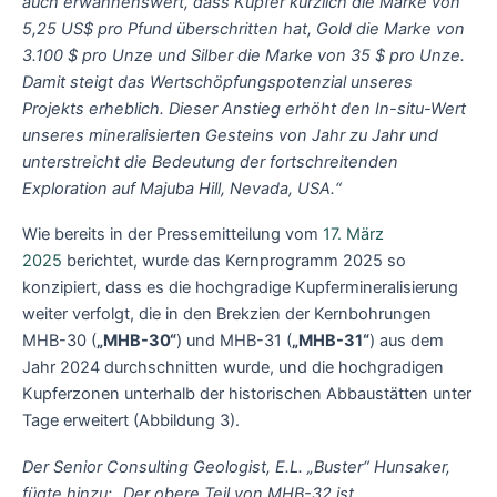
auch erwähnenswert, dass Kupfer kürzlich die Marke von
5,25 US$ pro Pfund überschritten hat, Gold die Marke von
3.100 $ pro Unze und Silber die Marke von 35 $ pro Unze.
Damit steigt das Wertschöpfungspotenzial unseres
Projekts erheblich. Dieser Anstieg erhöht den In-situ-Wert
unseres mineralisierten Gesteins von Jahr zu Jahr und
unterstreicht die Bedeutung der fortschreitenden
Exploration auf Majuba Hill, Nevada, USA.“
Wie bereits in der Pressemitteilung vom
17. März
2025
berichtet, wurde das Kernprogramm 2025 so
konzipiert, dass es die hochgradige Kupfermineralisierung
weiter verfolgt, die in den Brekzien der Kernbohrungen
MHB-30 (
„MHB-30“
) und MHB-31 (
„MHB-31“
) aus dem
Jahr 2024 durchschnitten wurde, und die hochgradigen
Kupferzonen unterhalb der historischen Abbaustätten unter
Tage erweitert (Abbildung 3).
Der Senior Consulting Geologist, E.L. „Buster“ Hunsaker,
fügte hinzu: „Der obere Teil von MHB-32 ist