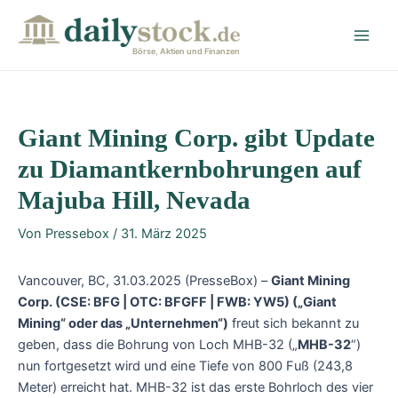
Zum
Post
Main
Inhalt
navigation
Men
springen
Börse, Aktien und Finanzen
Giant Mining Corp. gibt Update
zu Diamantkernbohrungen auf
Majuba Hill, Nevada
Von
Pressebox
/
31. März 2025
Vancouver, BC, 31.03.2025 (PresseBox) –
Giant Mining
Corp. (CSE: BFG | OTC: BFGFF | FWB: YW5) („Giant
Mining“ oder das „Unternehmen“)
freut sich bekannt zu
geben, dass die Bohrung von Loch MHB-32 („
MHB-32
“)
nun fortgesetzt wird und eine Tiefe von 800 Fuß (243,8
Meter) erreicht hat. MHB-32 ist das erste Bohrloch des vier