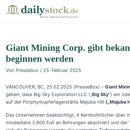
Zum
Post
Inhalt
navigation
Börse, Aktien und Finanzen
springen
Giant Mining Corp. gibt bekan
beginnen werden
Von
Pressebox
/
25. Februar 2025
VANCOUVER, BC, 25.02.2025 (PresseBox) –
Giant Mini
geben, dass Big Sky Exploration LLC („
Big Sky
“) am od
auf der Porphyrkupferlagerstätte Majuba Hill
(„Majuba Hi
Das Unternehmen beabsichtigt, 4 Kernbohrlöcher über i
mindestens 2.600 Fuß an Bohrungen absolviert und der Ve