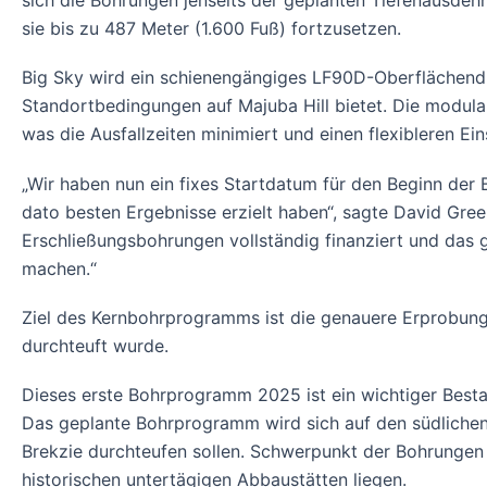
sich die Bohrungen jenseits der geplanten Tiefenausdehn
sie bis zu 487 Meter (1.600 Fuß) fortzusetzen.
Big Sky wird ein schienengängiges LF90D-Oberflächendi
Standortbedingungen auf Majuba Hill bietet. Die modul
was die Ausfallzeiten minimiert und einen flexibleren Ei
„Wir haben nun ein fixes Startdatum für den Beginn der
dato besten Ergebnisse erzielt haben“, sagte David Gree
Erschließungsbohrungen vollständig finanziert und das
machen.“
Ziel des Kernbohrprogramms ist die genauere Erprobung 
durchteuft wurde.
Dieses erste Bohrprogramm 2025 ist ein wichtiger Besta
Das geplante Bohrprogramm wird sich auf den südlichen B
Brekzie durchteufen sollen. Schwerpunkt der Bohrungen
historischen untertägigen Abbaustätten liegen.