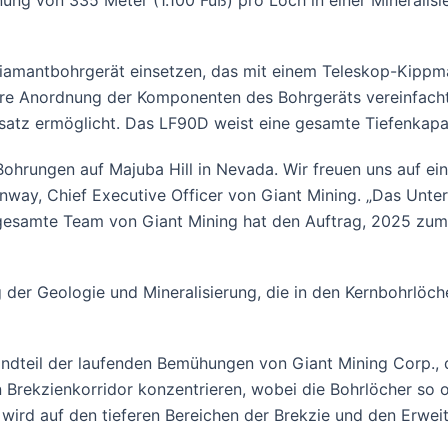
ung von 335 Meter (1.100 Fuß) pro Loch in einer Mineralis
amantbohrgerät einsetzen, das mit einem Teleskop-Kippmas
are Anordnung der Komponenten des Bohrgeräts vereinfach
nsatz ermöglicht. Das LF90D weist eine gesamte Tiefenkapaz
 Bohrungen auf Majuba Hill in Nevada. Wir freuen uns auf 
nway, Chief Executive Officer von Giant Mining. „Das Unter
 gesamte Team von Giant Mining hat den Auftrag, 2025 zum 
der Geologie und Mineralisierung, die in den Kernbohrlöc
ndteil der laufenden Bemühungen von Giant Mining Corp., di
rekzienkorridor konzentrieren, wobei die Bohrlöcher so ori
 wird auf den tieferen Bereichen der Brekzie und den Erwe