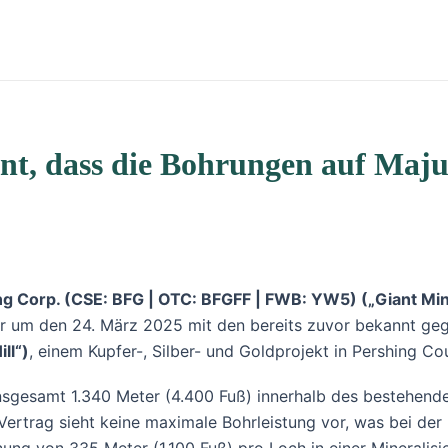
nt, dass die Bohrungen auf Maju
ng Corp. (CSE: BFG | OTC: BFGFF | FWB: YW5) („Giant Mi
er um den 24. März 2025 mit den bereits zuvor bekannt 
ll“)
, einem Kupfer-, Silber- und Goldprojekt in Pershing C
nsgesamt 1.340 Meter (4.400 Fuß) innerhalb des bestehende
rtrag sieht keine maximale Bohrleistung vor, was bei der Du