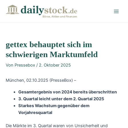
Zum
Post
Main
Inhalt
navigation
Men
springen
Börse, Aktien und Finanzen
gettex behauptet sich im
schwierigen Marktumfeld
Von
Pressebox
/
2. Oktober 2025
München, 02.10.2025 (PresseBox) –
Gesamtergebnis von 2024 bereits überschritten
3. Quartal leicht unter dem 2. Quartal 2025
Starkes Wachstum gegenüber dem
Vorjahresquartal
Die Märkte im 3. Quartal waren von Unsicherheit und