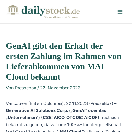
Zum
Post
Main
Inhalt
navigation
Men
springen
Börse, Aktien und Finanzen
GenAI gibt den Erhalt der
ersten Zahlung im Rahmen von
Lieferabkommen von MAI
Cloud bekannt
Von
Pressebox
/
22. November 2023
Vancouver (British Columbia), 22.11.2023 (PresseBox) –
Generative AI Solutions Corp. („GenAI“ oder das
„Unternehmen“) (CSE: AICO, OTCQB: AICOF)
freut sich
bekannt zu geben, dass seine 100-%-Tochtergesellschaft,
MAI Cloud Solutions Inc.
(„MAI Cloud“)
, die erste Zahlung