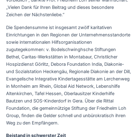
vorbildlich“, dankte Prof. Friedhelm Loh seiner Mannschaft:
„Vielen Dank für Ihren Beitrag und dieses besondere
Zeichen der Nächstenliebe.“
Die Spendensumme ist insgesamt zwölf karitativen
Einrichtungen in den Regionen der Unternehmensstandorte
sowie internationalen Hilfsorganisationen
zugutegekommen: v. Bodelschwinghsche Stiftungen
Bethel, Caritas-Werkstätten in Montabaur, Christlicher
Hospizdienst Görlitz, Debora Foundation India, Diakonie-
und Sozialstation Heckengäu, Regionale Diakonie an der Dill,
Evangelische Integrative Kindertagesstätte am Lerchenweg
in Monheim am Rhein, Global Aid Network, Lebenshilfe
Altenkirchen, Tafel Hessen, Oberlausitzer Kinderhilfe
Bautzen und SOS-Kinderdorf in Gera. Über die Rittal
Foundation, die gemeinnützige Stiftung der Friedhelm Loh
Group, finden die Gelder schnell und unbürokratisch ihren
Weg zu den Empfängern.
Beistand in schwerster Zeit