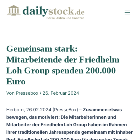
Zum
Post
Main
Inhalt
navigation
Men
springen
Börse, Aktien und Finanzen
Gemeinsam stark:
Mitarbeitende der Friedhelm
Loh Group spenden 200.000
Euro
Von
Pressebox
/
26. Februar 2024
Herborn, 26.02.2024 (PresseBox) –
Zusammen etwas
bewegen, das motiviert: Die Mitarbeiterinnen und
Mitarbeiter der Friedhelm Loh Group haben im Rahmen
ihrer traditionellen Jahresspende gemeinsam mit Inhaber
Prof. Friedhelm Loh 200.000 Euro für den guten Zweck