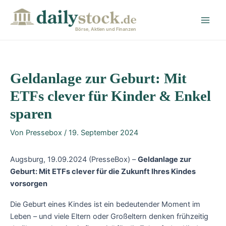
Zum
Post
Main
Inhalt
navigation
Men
springen
Börse, Aktien und Finanzen
Geldanlage zur Geburt: Mit
ETFs clever für Kinder & Enkel
sparen
Von
Pressebox
/
19. September 2024
Augsburg, 19.09.2024 (PresseBox) –
Geldanlage zur
Geburt: Mit ETFs clever für die Zukunft Ihres Kindes
vorsorgen
Die Geburt eines Kindes ist ein bedeutender Moment im
Leben – und viele Eltern oder Großeltern denken frühzeitig