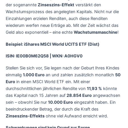
der sogenannte
Zinseszins-Effekt
verstärkt den
Wachstumsprozess des angelegten Kapitals. Nicht nur die
Einzahlungen erzielen Renditen, auch diese Renditen
wiederum werfen neue Erträge ab. Mit der Zeit wächst das
Geld also exponentiell – eine echte
Wachstumsmaschine
!
Beispiel: iShares MSCI World UCITS ETF (Dist)
ISIN: IE00B0M62Q58 | WKN: A0HGV0
Stellen Sie sich vor, Sie legen nach der Geburt Ihres Kindes
einmalig
1.000 Euro
an und zahlen zusätzlich monatlich
50
Euro
in einen MSCI World ETF ein. Mit einer
durchschnittlichen jährlichen Rendite von
11,93 %
könnte
das Kapital nach 15 Jahren auf
28.854 Euro
angewachsen
sein – obwohl Sie nur
10.000 Euro
eingezahlt haben. Ein
beeindruckender Betrag, der durch die Kraft des
Zinseszins-Effekts
ohne viel Aufwand erreicht wird.
Schwankungen sind kein Grund zur Sorge