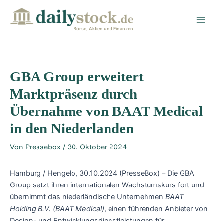
Zum
Post
Main
Inhalt
navigation
Men
springen
Börse, Aktien und Finanzen
GBA Group erweitert
Marktpräsenz durch
Übernahme von BAAT Medical
in den Niederlanden
Von
Pressebox
/
30. Oktober 2024
Hamburg / Hengelo, 30.10.2024 (PresseBox) – Die GBA
Group setzt ihren internationalen Wachstumskurs fort und
übernimmt das niederländische Unternehmen
BAAT
Holding B.V. (BAAT Medical)
, einen führenden Anbieter von
Design- und Entwicklungsdienstleistungen für