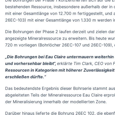
Die Bohrungen der Phase 1 konzentrierten sich auf die 
bestehenden Ressource, insbesondere außerhalb der in 
mit einer Gesamtlänge von 12.700 m fertiggestellt, und
26EC-103) mit einer Gesamtlänge von 1.330 m werden im 
Die Bohrungen der Phase 2 laufen derzeit und zielen dar
angezeigte Mineralressource zu erweitern. Bis heute wur
720 m vorliegen (Bohrlöcher 26EC-107 und 26EC-109), di
„Die Bohrungen bei Eau Claire untermauern weiterhin d
und vorhersehbar bleibt“,
erklärte Tim Clark, CEO von 
Ressourcen in Kategorien mit höherer Zuverlässigkeit
erschließen dürfte.“
Das bedeutendste Ergebnis dieser Bohrserie stammt aus
abgeleiteten Teils der Mineralressource Eau Claire erpr
der Mineralisierung innerhalb der modellierten Zone.
Darüber hinaus lieferte die Bohrung 26EC 102, die ebenfal