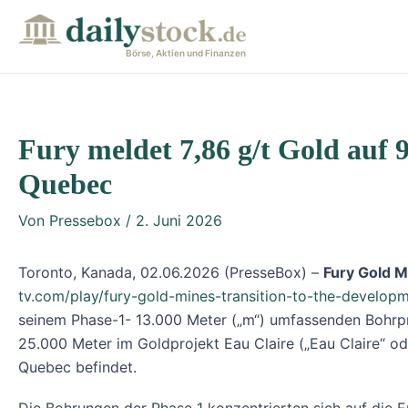
Zum
Post
Inhalt
navigation
Börse, Aktien und Finanzen
springen
Fury meldet 7,86 g/t Gold auf 
Quebec
Von
Pressebox
/
2. Juni 2026
Toronto, Kanada, 02.06.2026 (PresseBox) –
Fury Gold 
tv.com/play/fury-gold-mines-transition-to-the-developm
seinem Phase-1- 13.000 Meter („m“) umfassenden Bohr
25.000 Meter im Goldprojekt Eau Claire („Eau Claire“ o
Quebec befindet.