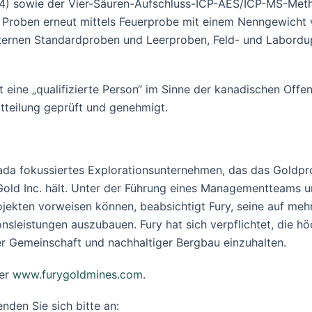
) sowie der Vier-Säuren-Aufschluss-ICP-AES/ICP-MS-Meth
 Proben erneut mittels Feuerprobe mit einem Nenngewicht
ernen Standardproben und Leerproben, Feld- und Labordu
st eine „qualifizierte Person“ im Sinne der kanadischen Off
tteilung geprüft und genehmigt.
anada fokussiertes Explorationsunternehmen, das das Goldpro
Gold Inc. hält. Unter der Führung eines Managementteams un
jekten vorweisen können, beabsichtigt Fury, seine auf meh
sleistungen auszubauen. Fury hat sich verpflichtet, die h
 Gemeinschaft und nachhaltiger Bergbau einzuhalten.
er
www.furygoldmines.com
.
nden Sie sich bitte an: