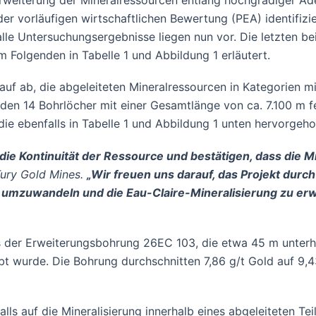
Erweiterung der Mineralressourcen entlang hochgradiger Ade
der vorläufigen wirtschaftlichen Bewertung (PEA) identifi
 alle Untersuchungsergebnisse liegen nun vor. Die letzte
Folgenden in Tabelle 1 und Abbildung 1 erläutert.
auf ab, die abgeleiteten Mineralressourcen in Kategorien 
den 14 Bohrlöcher mit einer Gesamtlänge von ca. 7.100 m f
e ebenfalls in Tabelle 1 und Abbildung 1 unten hervorgeh
ie Kontinuität der Ressource und bestätigen, dass die Mi
Fury Gold Mines.
„Wir freuen uns darauf, das Projekt durc
 umzuwandeln und die Eau-Claire-Mineralisierung zu erwe
 der Erweiterungsbohrung 26EC 103, die etwa 45 m unterhal
obt wurde. Die Bohrung durchschnitten 7,86 g/t Gold auf 9,4
ls auf die Mineralisierung innerhalb eines abgeleiteten Tei