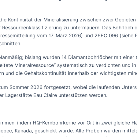
ie Kontinuität der Mineralisierung zwischen zwei Gebieten 
r Ressourcenklassifizierung zu untermauern. Das Bohrloch 
ressemitteilung vom 17. März 2026) und 26EC 096 (siehe Pr
schnitten.
lanmäßig; bislang wurden 14 Diamantbohrlöcher mit einer G
leitete Mineralressource“ systematisch zu verdichten und in
 und die Gehaltskontinuität innerhalb der wichtigsten mine
 zum Sommer 2026 fortgesetzt, wobei die laufenden Unter
er Lagerstätte Eau Claire unterstützen werden.
men, indem HQ-Kernbohrkerne vor Ort in zwei gleiche Häl
uebec, Kanada, geschickt wurde. Alle Proben wurden mitte