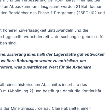
rn und die Verbesserung der Kontinuität innerhalb der
zierten Abbaukammern. Insgesamt wurden 21 Bohrlöcher
n beiden Bohrlöcher des Phase-1-Programms (26EC-102 und
mit höherer Zuverlässigkeit umzuwandeln und die
ertiggestellt, wobei derzeit Untersuchungsergebnisse für
oben sind.
neralisierung innerhalb der Lagerstätte gut entwickelt
h weitere Bohrungen weiter zu entrisiken, um
itern, was zusätzlichen Wert für die Aktionäre
b eines historischen Abschnitts innerhalb des
3 m (Abbildung 2) und bestätigte damit die Kontinuität
ls der Mineralressource Eau Claire abzielte, einen