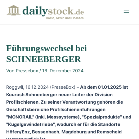
Zum
Post
Main
Inhalt
navigation
Men
springen
Börse, Aktien und Finanzen
Führungswechsel bei
SCHNEEBERGER
Von
Pressebox
/
16. Dezember 2024
Roggwil, 16.12.2024 (PresseBox) –
Ab dem 01.01.2025 ist
Kourosh Schneeberger neuer Leiter der Division
Profilschienen. Zu seiner Verantwortung gehören die
Geschäftsbereiche Profilschienenführungen
"MONORAIL" (inkl. Messsysteme), "Spezialprodukte" und
"Kugelgewindetriebe", wodurch er für die Standorte
Höfen/Enz, Bessenbach, Magdeburg und Remscheid