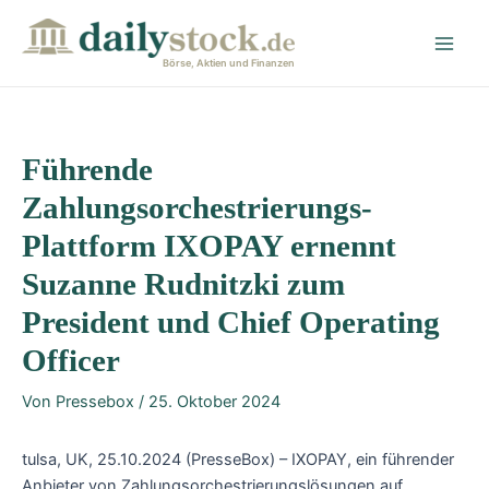
Zum
Post
Main
Inhalt
navigation
Men
springen
Börse, Aktien und Finanzen
Führende
Zahlungsorchestrierungs-
Plattform IXOPAY ernennt
Suzanne Rudnitzki zum
President und Chief Operating
Officer
Von
Pressebox
/
25. Oktober 2024
tulsa, UK, 25.10.2024 (PresseBox) – IXOPAY, ein führender
Anbieter von Zahlungsorchestrierungslösungen auf