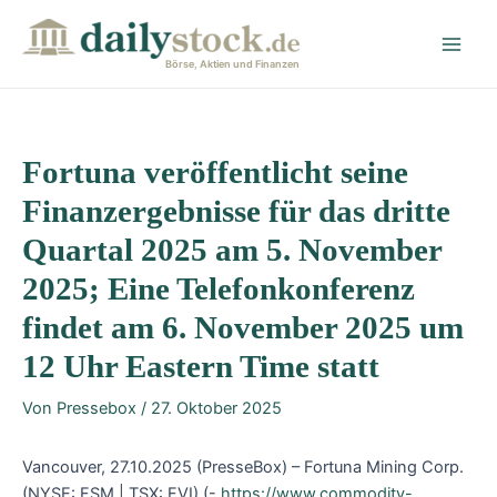
Zum
Post
Main
Inhalt
navigation
Men
springen
Börse, Aktien und Finanzen
Fortuna veröffentlicht seine
Finanzergebnisse für das dritte
Quartal 2025 am 5. November
2025; Eine Telefonkonferenz
findet am 6. November 2025 um
12 Uhr Eastern Time statt
Von
Pressebox
/
27. Oktober 2025
Vancouver, 27.10.2025 (PresseBox) – Fortuna Mining Corp.
(NYSE: FSM | TSX: FVI) (-
https://www.commodity-