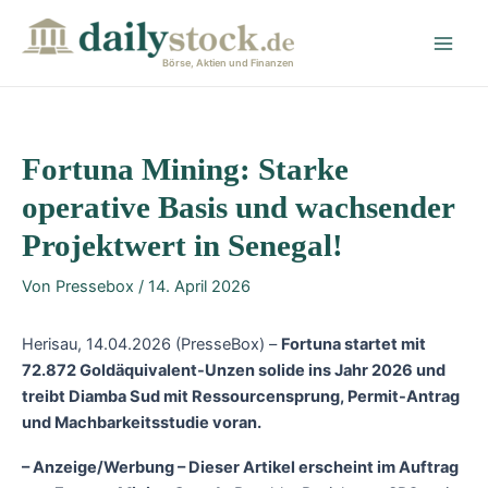
Zum
Post
Main
Inhalt
navigation
Men
springen
Börse, Aktien und Finanzen
Fortuna Mining: Starke
operative Basis und wachsender
Projektwert in Senegal!
Von
Pressebox
/
14. April 2026
Herisau, 14.04.2026 (PresseBox) –
Fortuna startet mit
72.872 Goldäquivalent-Unzen solide ins Jahr 2026 und
treibt Diamba Sud mit Ressourcensprung, Permit-Antrag
und Machbarkeitsstudie voran.
– Anzeige/Werbung – Dieser Artikel erscheint im Auftrag