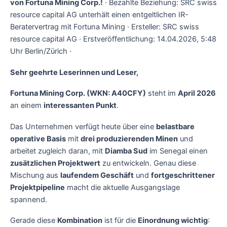
von Fortuna Mining Corp.!
· Bezahlte Beziehung: SRC swiss
resource capital AG unterhält einen entgeltlichen IR-
Beratervertrag mit Fortuna Mining · Ersteller: SRC swiss
resource capital AG · Erstveröffentlichung: 14.04.2026, 5:48
Uhr Berlin/Zürich ·
Sehr geehrte Leserinnen und Leser,
Fortuna Mining Corp. (WKN: A40CFY)
steht im
April 2026
an einem
interessanten Punkt
.
Das Unternehmen verfügt heute über eine
belastbare
operative Basis
mit
drei produzierenden Minen
und
arbeitet zugleich daran, mit
Diamba Sud
im Senegal einen
zusätzlichen Projektwert
zu entwickeln. Genau diese
Mischung aus
laufendem Geschäft
und
fortgeschrittener
Projektpipeline
macht die aktuelle Ausgangslage
spannend.
Gerade diese
Kombination
ist für die
Einordnung wichtig
: