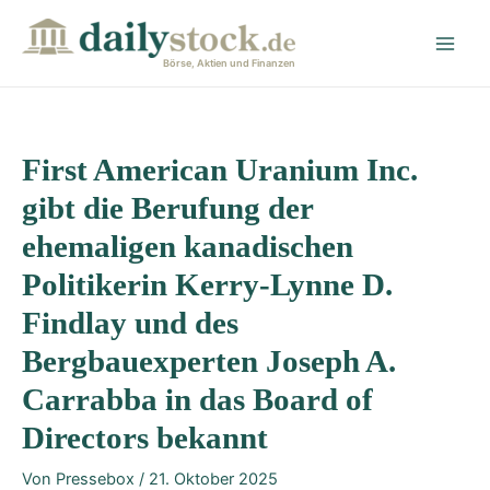
Zum
Post
Main
Inhalt
navigation
Men
springen
Börse, Aktien und Finanzen
First American Uranium Inc.
gibt die Berufung der
ehemaligen kanadischen
Politikerin Kerry-Lynne D.
Findlay und des
Bergbauexperten Joseph A.
Carrabba in das Board of
Directors bekannt
Von
Pressebox
/
21. Oktober 2025