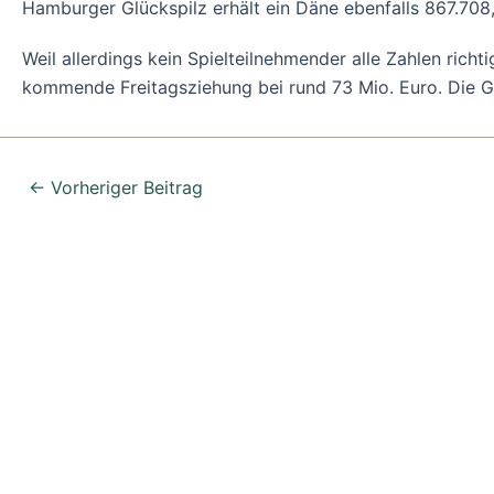
Hamburger Glückspilz erhält ein Däne ebenfalls 867.708
Weil allerdings kein Spielteilnehmender alle Zahlen rich
kommende Freitagsziehung bei rund 73 Mio. Euro. Die Gew
←
Vorheriger Beitrag