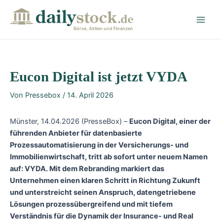
Zum
Post
Main
Inhalt
navigation
Men
springen
Börse, Aktien und Finanzen
Eucon Digital ist jetzt VYDA
Von
Pressebox
/
14. April 2026
Münster, 14.04.2026 (PresseBox) –
Eucon Digital, einer der
führenden Anbieter für datenbasierte
Prozessautomatisierung in der Versicherungs- und
Immobilienwirtschaft, tritt ab sofort unter neuem Namen
auf: VYDA. Mit dem Rebranding markiert das
Unternehmen einen klaren Schritt in Richtung Zukunft
und unterstreicht seinen Anspruch, datengetriebene
Lösungen prozessübergreifend und mit tiefem
Verständnis für die Dynamik der Insurance- und Real