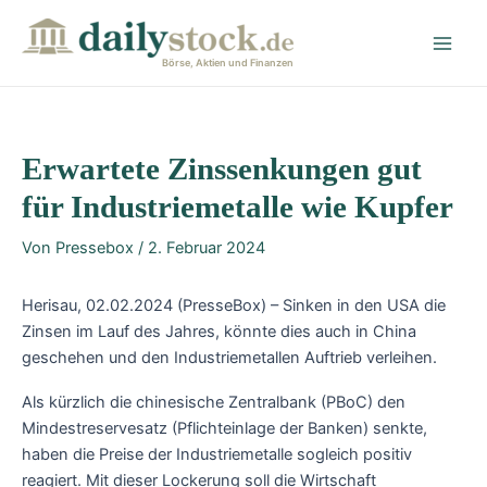
Zum
Post
Main
Inhalt
navigation
Men
springen
Börse, Aktien und Finanzen
Erwartete Zinssenkungen gut
für Industriemetalle wie Kupfer
Von
Pressebox
/
2. Februar 2024
Herisau, 02.02.2024 (PresseBox) – Sinken in den USA die
Zinsen im Lauf des Jahres, könnte dies auch in China
geschehen und den Industriemetallen Auftrieb verleihen.
Als kürzlich die chinesische Zentralbank (PBoC) den
Mindestreservesatz (Pflichteinlage der Banken) senkte,
haben die Preise der Industriemetalle sogleich positiv
reagiert. Mit dieser Lockerung soll die Wirtschaft