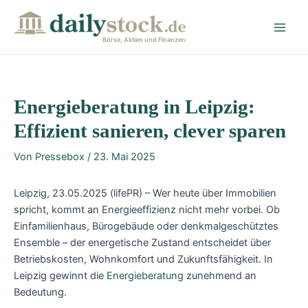
Zum
Post
Main
Inhalt
navigation
Men
springen
Börse, Aktien und Finanzen
Energieberatung in Leipzig:
Effizient sanieren, clever sparen
Von
Pressebox
/
23. Mai 2025
Leipzig, 23.05.2025 (lifePR) – Wer heute über Immobilien
spricht, kommt an Energieeffizienz nicht mehr vorbei. Ob
Einfamilienhaus, Bürogebäude oder denkmalgeschütztes
Ensemble – der energetische Zustand entscheidet über
Betriebskosten, Wohnkomfort und Zukunftsfähigkeit. In
Leipzig gewinnt die
Energieberatung
zunehmend an
Bedeutung.