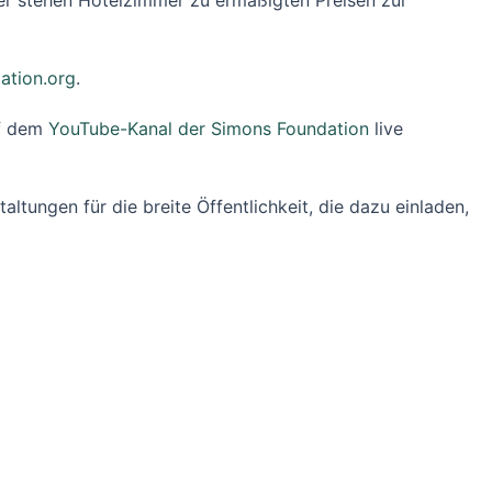
er stehen Hotelzimmer zu ermäßigten Preisen zur
ation.org
.
uf dem
YouTube-Kanal der Simons Foundation
live
tungen für die breite Öffentlichkeit, die dazu einladen,