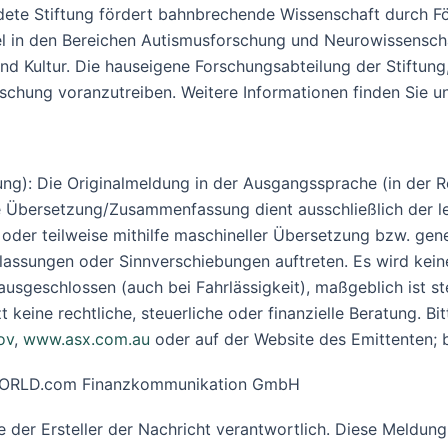
ete Stiftung fördert bahnbrechende Wissenschaft durch För
l in den Bereichen Autismusforschung und Neurowissensch
 Kultur. Die hauseigene Forschungsabteilung der Stiftung, d
chung voranzutreiben. Weitere Informationen finden Sie u
ng): Die Originalmeldung in der Ausgangssprache (in der Re
 Übersetzung/Zusammenfassung dient ausschließlich der le
 oder teilweise mithilfe maschineller Übersetzung bzw. gen
assungen oder Sinnverschiebungen auftreten. Es wird keine 
eschlossen (auch bei Fahrlässigkeit), maßgeblich ist stets
keine rechtliche, steuerliche oder finanzielle Beratung. Bi
ov
,
www.asx.com.au
oder auf der Website des Emittenten; b
R-WORLD.com Finanzkommunikation GmbH
ine der Ersteller der Nachricht verantwortlich. Diese Meld