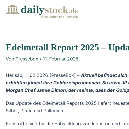
Zum
Post
Inhalt
navigation
Börse, Aktien und Finanzen
springen
Edelmetall Report 2025 – Upd
Von
Pressebox
/
11. Februar 2026
Herisau, 11.02.2026 (PresseBox) –
Aktuell befindet sic
erhöhten jüngst ihre Goldpreisprognosen. So etwa JP M
Morgan Chef Jamie Dimon, der meinte, dass der Goldpr
Das Update des Edelmetall Reports 2025 liefert neueste
Silber, Platin und Palladium.
Rohstoffe sind für die Entwicklung von Industrie und T