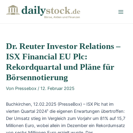
Zum
Post
Main
Inhalt
navigation
Men
springen
Börse, Aktien und Finanzen
Dr. Reuter Investor Relations –
ISX Financial EU Plc:
Rekordquartal und Pläne für
Börsennotierung
Von
Pressebox
/
12. Februar 2025
Buchkirchen, 12.02.2025 (PresseBox) – ISX Plc hat im
vierten Quartal 2024¹ die eigenen Erwartungen übertroffen:
Der Umsatz stieg im Vergleich zum Vorjahr um 81% auf 15,7
Millionen Euro, wobei allein im Dezember ein Rekordumsatz
von sechs Millionen Euro erzielt wurde. Das