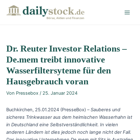
Zum
Post
Main
Inhalt
navigation
Men
springen
Börse, Aktien und Finanzen
Dr. Reuter Investor Relations –
De.mem treibt innovative
Wasserfiltersyteme für den
Hausgebrauch voran
Von
Pressebox
/
25. Januar 2024
Buchkirchen, 25.01.2024 (PresseBox) –
Sauberes und
sicheres Trinkwasser aus dem heimischen Wasserhahn ist
in Deutschland eine Selbstverständlichkeit. In vielen
anderen Ländern ist dies jedoch noch lange nicht der Fall.
Das innovative Unternehmen De.mem mit Sitz in Australien