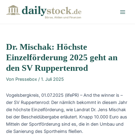
Zum
Post
Main
Inhalt
navigation
Men
springen
Börse, Aktien und Finanzen
Dr. Mischak: Höchste
Einzelförderung 2025 geht an
den SV Ruppertenrod
Von
Pressebox
/
1. Juli 2025
Vogelsbergkreis, 01.07.2025 (lifePR) – And the winner is –
der SV Ruppertenrod: Der nämlich bekommt in diesem Jahr
die höchste Einzelförderung, wie Landrat Dr. Jens Mischak
bei der Bescheidübergabe erläutert. Knapp 10.000 Euro aus
Mitteln der Sportförderung sind es, die in den Umbau und
die Sanierung des Sportheims fließen.