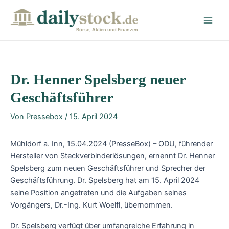
Zum
Post
Main
Inhalt
navigation
Men
springen
Börse, Aktien und Finanzen
Dr. Henner Spelsberg neuer
Geschäftsführer
Von
Pressebox
/
15. April 2024
Mühldorf a. Inn, 15.04.2024 (PresseBox) – ODU, führender
Hersteller von Steckverbinderlösungen, ernennt Dr. Henner
Spelsberg zum neuen Geschäftsführer und Sprecher der
Geschäftsführung. Dr. Spelsberg hat am 15. April 2024
seine Position angetreten und die Aufgaben seines
Vorgängers, Dr.-Ing. Kurt Woelfl, übernommen.
Dr. Spelsberg verfügt über umfangreiche Erfahrung in