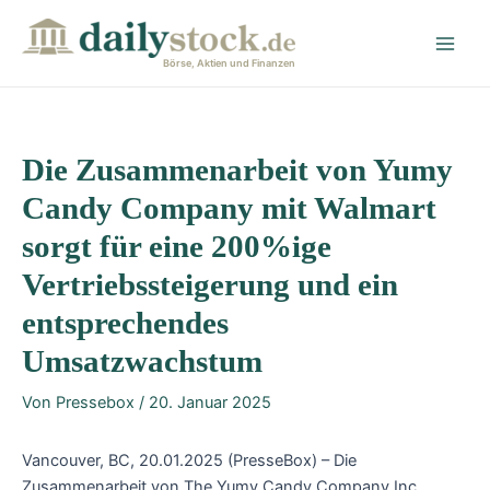
Zum
Post
Main
Inhalt
navigation
Men
springen
Börse, Aktien und Finanzen
Die Zusammenarbeit von Yumy
Candy Company mit Walmart
sorgt für eine 200%ige
Vertriebssteigerung und ein
entsprechendes
Umsatzwachstum
Von
Pressebox
/
20. Januar 2025
Vancouver, BC, 20.01.2025 (PresseBox) – Die
Zusammenarbeit von The Yumy Candy Company Inc.,