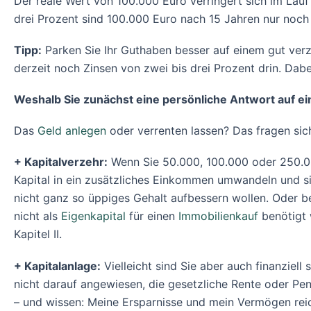
Der reale Wert von 100.000 Euro verringert sich im Lauf de
drei Prozent sind 100.000 Euro nach 15 Jahren nur noch
Tipp:
Parken Sie Ihr Guthaben besser auf einem gut verz
derzeit noch Zinsen von zwei bis drei Prozent drin. Dabei
Weshalb Sie zunächst eine persönliche Antwort auf e
Das
Geld anlegen
oder verrenten lassen? Das fragen sich
+ Kapitalverzehr:
Wenn Sie 50.000, 100.000 oder 250.0
Kapital in ein zusätzliches Einkommen umwandeln und sich
nicht ganz so üppiges Gehalt aufbessern wollen. Oder b
nicht als
Eigenkapital
für einen
Immobilienkauf
benötigt 
Kapitel II.
+ Kapitalanlage:
Vielleicht sind Sie aber auch finanziell
nicht darauf angewiesen, die gesetzliche Rente oder Pe
– und wissen: Meine Ersparnisse und mein Vermögen reic