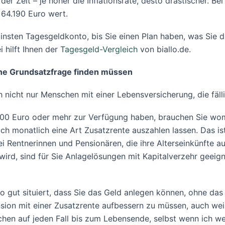
r Zeit – je höher die Inflationsrate, desto drastischer. Bei 
 64.190 Euro wert.
insten Tagesgeldkonto, bis Sie einen Plan haben, was Sie d
 hilft Ihnen der
Tagesgeld-Vergleich
von biallo.de.
ine Grundsatzfrage finden müssen
 nicht nur Menschen mit einer Lebensversicherung, die fäll
00 Euro oder mehr zur Verfügung haben, brauchen Sie wo
 monatlich eine Art Zusatzrente auszahlen lassen. Das ist z
ei Rentnerinnen und Pensionären, die ihre Alterseinkünfte 
wird, sind für Sie Anlagelösungen mit Kapitalverzehr geeign
 so gut situiert, dass Sie das Geld anlegen können, ohne da
nsion mit einer Zusatzrente aufbessern zu müssen, auch we
hen auf jeden Fall bis zum Lebensende, selbst wenn ich w