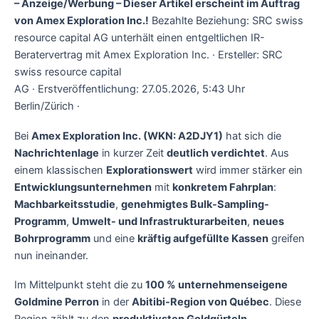
– Anzeige/Werbung – Dieser Artikel erscheint im Auftrag
von Amex Exploration Inc.!
Bezahlte Beziehung: SRC swiss
resource capital AG unterhält einen entgeltlichen IR-
Beratervertrag mit Amex Exploration Inc. · Ersteller: SRC
swiss resource capital
AG · Erstveröffentlichung: 27.05.2026, 5:43 Uhr
Berlin/Zürich ·
Bei
Amex Exploration Inc. (WKN: A2DJY1)
hat sich die
Nachrichtenlage
in kurzer Zeit
deutlich verdichtet
. Aus
einem klassischen
Explorationswert
wird immer stärker ein
Entwicklungsunternehmen
mit
konkretem Fahrplan
:
Machbarkeitsstudie
,
genehmigtes Bulk-Sampling-
Programm
,
Umwelt- und Infrastrukturarbeiten
,
neues
Bohrprogramm
und eine
kräftig aufgefüllte Kassen
greifen
nun ineinander.
Im Mittelpunkt steht die zu
100 % unternehmenseigene
Goldmine Perron
in der
Abitibi-Region von Québec
. Diese