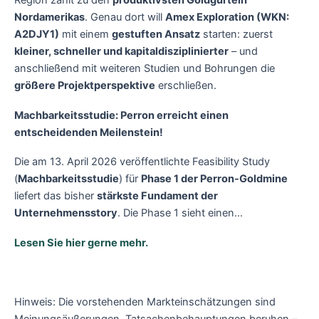
Region zählt zu den
produktivsten Goldgürteln
Nordamerikas
. Genau dort will
Amex Exploration (WKN:
A2DJY1)
mit einem
gestuften Ansatz
starten: zuerst
kleiner, schneller und kapitaldisziplinierter
– und
anschließend mit weiteren Studien und Bohrungen die
größere Projektperspektive
erschließen.
Machbarkeitsstudie: Perron erreicht einen
entscheidenden Meilenstein
!
Die am 13. April 2026 veröffentlichte Feasibility Study
(
Machbarkeitsstudie
) für
Phase 1 der Perron-Goldmine
liefert das bisher
stärkste Fundament der
Unternehmensstory
. Die Phase 1 sieht einen…
Lesen Sie hier gerne mehr.
Hinweis: Die vorstehenden Markteinschätzungen sind
Meinungsäußerungen. Tatsachenbehauptungen beruhen –