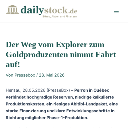
Zum
Post
Main
Inhalt
navigation
Men
springen
Börse, Aktien und Finanzen
Der Weg vom Explorer zum
Goldproduzenten nimmt Fahrt
auf!
Von
Pressebox
/
28. Mai 2026
Herisau, 28.05.2026 (PresseBox) –
Perron in Québec
verbindet hochgradige Reserven, niedrige kalkulierte
Produktionskosten, ein riesiges Abitibi-Landpaket, eine
starke Finanzierung und klare Entwicklungsschritte in
Richtung möglicher Phase-1-Produktion.