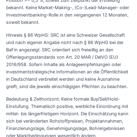
Position >= 0,5 %, soweit zum Zeitpunkt der Erstellung
bekannt. Keine Market-Making-, (Co-)Lead-Manager- oder
Investmentbanking-Rolle in den vergangenen 12 Monaten,
soweit bekannt.
Hinweis § 86 WpHG: SRC ist eine Schweizer Gesellschaft
und nach eigener Angabe nicht nach § 86 WpHG bei der
BaFin angezeigt. SRC orientiert sich freiwillig an den
Offenlegungsstandards von Art. 20 MAR / DelVO (EU)
2016/958. Sofern Inhalte als Anlageempfehlungen oder
investmentstrategische Informationen an die Öffentlichkeit
in Deutschland verbreitet werden und keine Ausnahme
greift, sind die jeweils einschlägigen Pflichten zu beachten.
Bedeutung & Zeithorizont: Keine formale Buy/Sell/Hold-
Einstufung. Thematisch positive, werbliche Einordnung mit
mittel- bis längerfristigem Horizont. Die Einschätzung kann
sich bei veränderten Rohstoffpreisen, Projektannahmen,
Finanzierungslage, Genehmigungslage, Bohrergebnissen
oder Marktbedingungen wesentlich ändern.